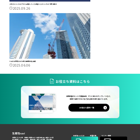
人材マネジメントのパラダイム転換～パーパス経営とリスキリングにどう取り組むか
2025.09.26
トヨタL＆F東京における新人事制度の導入事例
2025.06.06
お役立ち資料はこちら
業務改善のヒントや調査結果、すぐに使えるテンプレートなど、
実務で活用できるさまざまな資料を取り揃えています。
お役立ち資料一覧
生産性naviとは
新着記事
セミナー情報
生産性ナビは企業・組織の生産性向上と持続的成長を支援するお役
立ち情報サイト。人事制度・業務改善・経営人材育成・経営戦略・