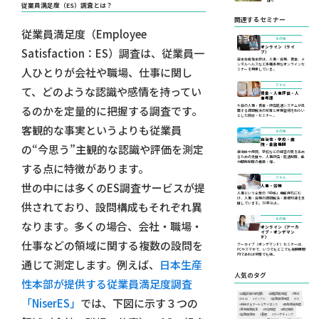
は〜
従業員満足度（ES）調査とは？
関連するセミナー
従業員満足度（Employee
その他
オンライン（ライ
Satisfaction：ES）調査は、従業員一
ブ）
日本生産性本部は、人事・労務、賃金、メ
ンタルヘルスなど多種多様なオンラインセ
人ひとりが会社や職場、仕事に関し
ミナーを用意していま...
スキル
て、どのような認識や感情を持ってい
賃金・人事評価・人
事考課
今日の人事・賃金・評価処遇システムが直
るのかを定量的に把握する調査です。
面する課題解決の方策と実務習得をねらい
とした研修・セミナー...
客観的な事実というよりも従業員
その他
自治体・学校・病
院・金融機関
の“今思う”主観的な認識や評価を測定
自治体や病院、学校などの経営の質を高め
るための支援や、人事評価・処遇制度、能
力開発制度の構築・導...
する点に特徴があります。
スキル
世の中には多くのES調査サービスが提
人事・労務
人事という企業の「中枢」機能強化にむ
け、人事・労務の課題解決・目標到達を支
供されており、設問構成もそれぞれ異
援しています。50年以上...
その他
なります。多くの場合、会社・職場・
オンライン（アーカ
イブ・オンデマン
ド）
仕事などの領域に関する複数の設問を
アーカイブ（オンデマンド）セミナーは、
PCやスマホで、いつでもどこでも視聴期間
内であれば何度でも繰...
通じて測定します。例えば、
日本生産
人気のタグ
性本部が提供する従業員満足度調査
#価格転嫁の最適化
#資格等級制度
#物流
「NiserES」
では、下図に示す３つの
#DE&I
#インフレ
#従業員満足度
#CE
#共振するアートとサイエンス
#目標管理制度
#新規事業創生
#評価制度
#成功事例
#従業員満足
#春闘
#マーケティング