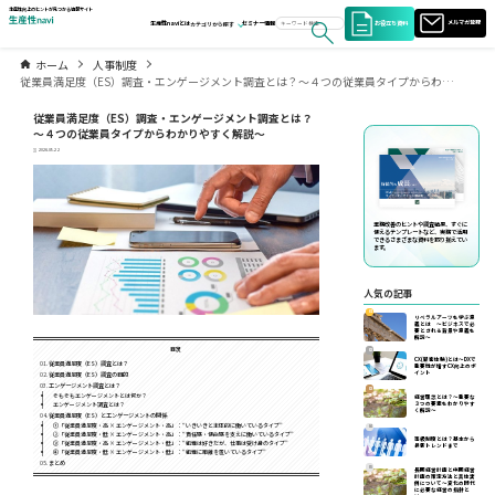
生産性向上のヒントが見つかる情報サイト
お役立ち資料
メルマガ登録
生産性naviとは
セミナー情報
カテゴリから探す
ホーム
人事制度
従業員満足度（ES）調査・エンゲージメント調査とは？～４つの従業員タイプからわかりやすく解説～
従業員満足度（ES）調査・エンゲージメント調査とは？
～４つの従業員タイプからわかりやすく解説～
2026.05.22
業務改善のヒントや調査結果、すぐに
使えるテンプレートなど、実務で活用
できるさまざまな資料を取り揃えてい
ます。
人気の記事
01
リベラルアーツを学ぶ意
義とは ～ビジネスで必
要とされる背景や意義を
解説～
目次
02
CX(顧客体験)とは～DXで
従業員満足度（ES）調査とは？
重要性が増すCX向上のポ
イント
従業員満足度（ES）調査の目的
エンゲージメント調査とは？
03
そもそもエンゲージメントとは何か？
経営理念とは？～重要な
エンゲージメント調査とは？
３つの要素をわかりやす
く解説～
従業員満足度（ES）とエンゲージメントの関係
①「従業員満足度・高 × エンゲージメント・高」：“いきいきと主体的に働いているタイプ”
04
②「従業員満足度・低 × エンゲージメント・高」：“責任感・使命感を支えに働いているタイプ”
等級制度とは？基本から
③「従業員満足度・高 × エンゲージメント・低」：“組織は好きだが、仕事は受け身のタイプ”
最新トレンドまで
④「従業員満足度・低 × エンゲージメント・低」：“組織に距離を置いているタイプ”
まとめ
05
長期経営計画と中期経営
計画の策定方法と具体実
例について〜変化の時代
に必要な経営の指針と