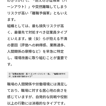
のきっかけで、「燃え尽き症候軍（バ
ーンアウト）」や突然離職してしまう
リスクが高い「離職予備軍」ともいえ
ます。
組織としては、最も損失リスクが高
く、最優先で対処すべき従業員タイプ
といえます。彼（女）らが抱える不満
の要因（評価への納得感、業務過多、
人間関係の摩擦など）を早急に特定
し、環境改善に取り組むことが重要で
す。
③
「従業員満足度・高 × エンゲージメント・低」：“組織は好きだ
が、仕事は受け身のタイプ”
職場の人間関係や労働環境には満足し
ており、職場に対する居心地の良さを
感じていますが、自発的な挑戦や役割
以上の行動には消極的なタイプです。