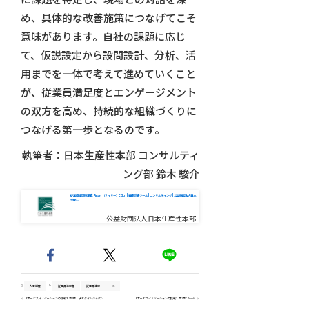
め、具体的な改善施策につなげてこそ
意味があります。自社の課題に応じ
て、仮説設定から設問設計、分析、活
用までを一体で考えて進めていくこと
が、従業員満足度とエンゲージメント
の双方を高め、持続的な組織づくりに
つなげる第一歩となるのです。
執筆者：日本生産性本部 コンサルティ
ング部 鈴木 駿介
従業員満足度調査「niser（ナイサー）ES」 | 組織診断ツール | コンサルティング | 公益財団法人日本
生産…
公益財団法人日本生産性本部
人事制度
従業員満足度
従業員満足
ES
【サービスイノベーションの挑戦】第1回：ナビタイムジャパン
【サービスイノベーションの挑戦】第2回：Medii