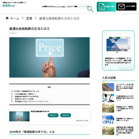
生産性向上のヒントが見つかる情報サイト
お役立ち資料
メルマガ登録
生産性naviとは
セミナー情報
カテゴリから探す
ホーム
営業
最適な価格転嫁の方法とは③
最適な価格転嫁の方法とは③
2025.10.17
業務改善のヒントや調査結果、すぐに
使えるテンプレートなど、実務で活用
できるさまざまな資料を取り揃えてい
ます。
人気の記事
01
リベラルアーツを学ぶ意
義とは ～ビジネスで必
目次
要とされる背景や意義を
解説～
2030年の「価格転嫁のあり方」とは
02
B2Bの価格転嫁は「自動化」へ
CX(顧客体験)とは～DXで
価格転嫁の自動化のための方向性
重要性が増すCX向上のポ
自動化のための二つの前提
イント
安定調達ができる「サプライヤーマネジメント」
03
経営理念とは？～重要な
３つの要素をわかりやす
く解説～
最適な価格転嫁の方法とは
04
①はこちら
②はこちら
等級制度とは？基本から
最新トレンドまで
READ MORE
05
長期経営計画と中期経営
計画の策定方法と具体実
2030年の「価格転嫁のあり方」とは
例について〜変化の時代
に必要な経営の指針と
は〜