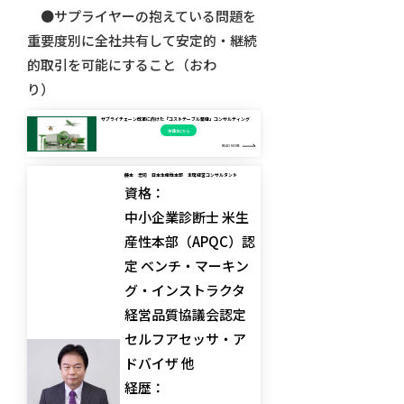
●サプライヤーの抱えている問題を
重要度別に全社共有して安定的・継続
的取引を可能にすること（おわ
り）
サプライチェーン改革に向けた『コストテーブル整備』コンサルティング
詳細はこちら
READ MORE
藤本 忠司 日本生産性本部 主席経営コンサルタント
資格：
中小企業診断士 米生
産性本部（APQC）認
定 ベンチ・マーキン
グ・インストラクタ
経営品質協議会認定
セルフアセッサ・ア
ドバイザ 他
経歴：