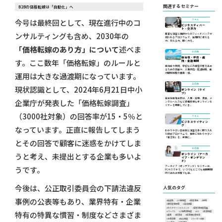
関連するセミナー
B2Bの価格転嫁は「自動化」へ
今号は最終回として、現在進行中のコ
スキル
ビジネスディベー
ト・交渉力
ンサルティングも含め、2030年の
豊富な演習と講師からのフィードバックが
得られるプログラムで、論理的に考える
力、伝える力、聴く力を...
「価格転嫁のあり方」について
述べま
その他
自治体・学校・病
す。ここ数年「価格転嫁」のルールと
院・金融機関
自治体や病院、学校などの経営の質を高め
るための支援や、人事評価・処遇制度、能
力開発制度の構築・導...
運用は大きな過渡期になっています。
その他
現状認識として、2024年6月21日中小
オンライン（ライ
ブ）
日本生産性本部は、人事・労務、賃金、メ
企業庁が発表した「価格転嫁調査」
ンタルヘルスなど多種多様なオンラインセ
ミナーを用意していま...
（3000社対象）の回答率が15・5％と
スキル
ビジネスライティン
グ
なっています。正直に報告してしまう
わかりやすい具体例と演習を多く取り入れ
た研修プログラムで、相手に伝わりやすい
「書き方」を、実務に...
とその回答で顧客に迷惑をかけてしま
その他
うと考え、未提出とする企業も多いよ
オンライン（アーカ
イブ・オンデマン
ド）
アーカイブ（オンデマンド）セミナーは、
うです。
PCやスマホで、いつでもどこでも視聴期間
内であれば何度でも繰...
今後は、公正取引委員会の下請法違反
人気のタグ
事例の公表等もあり、業界特有・企業
#創造性
#人事制度
#顧客満足
#現場
#食料安全保障
#日米同盟
#カスタマーハラスメント
#顧客満足度調査
#パーパス
#人事考課制度
#DX
#賃金制度
特有の特異な慣習・制度などさまざま
#農業
#経済学
#経済情勢懇話会
#未来洞察
#給与制度
#リーダー研修