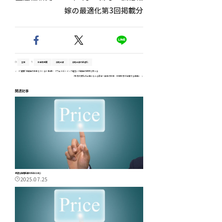
嫁の最適化第3回掲載分
営業
生産性新聞
価格転嫁
価格転嫁の最適化
【“健康”は組織の未来をつくる】第4回：「ウェルビーイング経営」が組織の成果を変える
「教育の変化が企業に与える影響～日本の初等・中等教育が直面する課題」
関連記事
最適な価格転嫁の方法とは②
2025.07.25