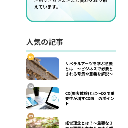
活用できるさまざまな資料を取り揃
えています。
人気の記事
01
リベラルアーツを学ぶ意義
とは ～ビジネスで必要と
される背景や意義を解説～
02
CX(顧客体験)とは～DXで重
要性が増すCX向上のポイン
ト
03
経営理念とは？～重要な３
つの要素をわかりやすく解