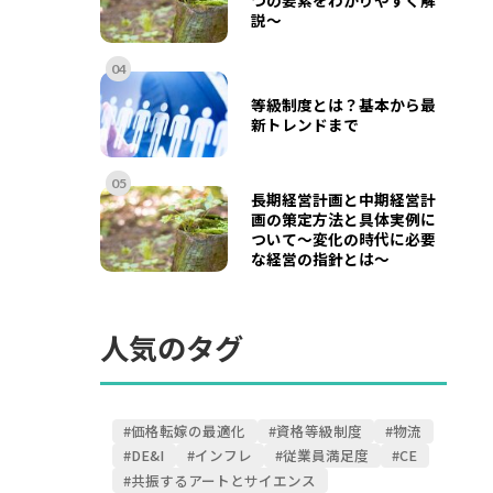
説～
04
等級制度とは？基本から最
新トレンドまで
05
長期経営計画と中期経営計
画の策定方法と具体実例に
ついて〜変化の時代に必要
な経営の指針とは〜
人気のタグ
#価格転嫁の最適化
#資格等級制度
#物流
#DE&I
#インフレ
#従業員満足度
#CE
#共振するアートとサイエンス