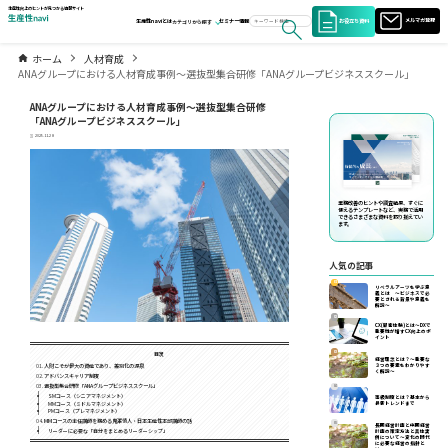
生産性向上のヒントが見つかる情報サイト
お役立ち資料
メルマガ登録
生産性naviとは
セミナー情報
カテゴリから探す
ホーム
人材育成
ANAグループにおける人材育成事例～選抜型集合研修「ANAグループビジネススクール」
ANAグループにおける人材育成事例～選抜型集合研修
「ANAグループビジネススクール」
2025.11.28
業務改善のヒントや調査結果、すぐに
使えるテンプレートなど、実務で活用
できるさまざまな資料を取り揃えてい
ます。
人気の記事
01
リベラルアーツを学ぶ意
義とは ～ビジネスで必
要とされる背景や意義を
解説～
02
CX(顧客体験)とは～DXで
重要性が増すCX向上のポ
イント
03
目次
経営理念とは？～重要な
人財こそが最大の資産であり、差別化の源泉
３つの要素をわかりやす
く解説～
アドバンスキャリア制度
選抜型集合研修「ANAグループビジネススクール」
04
SMコース（シニアマネジメント）
等級制度とは？基本から
MMコース（ミドルマネジメント）
最新トレンドまで
PMコース（プレマネジメント）
MMコースの主任講師を務める鬼澤慎人・日本生産性本部講師の話
05
長期経営計画と中期経営
リーダーに必要な「自分をまとめるリーダーシップ」
計画の策定方法と具体実
例について〜変化の時代
に必要な経営の指針と