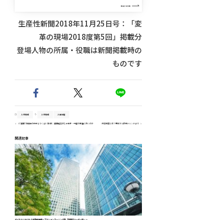
READ MORE
生産性新聞2018年11月25日号：「変
革の現場2018度第5回」掲載分
登場人物の所属・役職は新聞掲載時の
ものです
人材育成
人材育成
人事制度
【“健康”は組織の未来をつくる】第5回：健康経営はなぜ若手・中堅の定着に効くのか
評価制度とは？基本から最新トレンドまで
関連記事
ダイセルにおける人材育成事例～アクションラーニング型「次世代リーダー塾」～