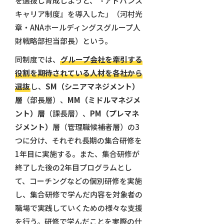
を選抜し育成しようと、『アドバンス
キャリア制度』を導入した」（河村光
章・ANAホールディングスグループ人
財戦略部担当部長）という。
同制度では、
グループ会社を牽引する
役割を期待されている人材を各社から
選抜
し、
SM（シニアマネジメント）
層
（部長層）、
MM（ミドルマネジメ
ント）層
（課長層）、
PM（プレマネ
ジメント）
層（管理職候補者層）の3
つに分け、それぞれ長期の集合研修を
1年目に実施する。また、集合研修が
終了した後の2年目プログラムとし
て、コーチングなどの個別研修を実施
し、集合研修で学んだ内容を対象者の
職場で実践していくための様々な支援
を行う。研修で学んだことを実際の仕