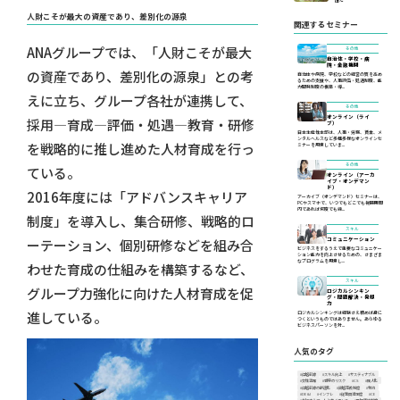
は〜
人財こそが最大の資産であり、差別化の源泉
関連するセミナー
ANAグループでは、「人財こそが最大
その他
自治体・学校・病
院・金融機関
の資産であり、差別化の源泉」との考
自治体や病院、学校などの経営の質を高め
るための支援や、人事評価・処遇制度、能
力開発制度の構築・導...
えに立ち、グループ各社が連携して、
その他
オンライン（ライ
採用―育成―評価・処遇―教育・研修
ブ）
日本生産性本部は、人事・労務、賃金、メ
ンタルヘルスなど多種多様なオンラインセ
を戦略的に推し進めた人材育成を行っ
ミナーを用意していま...
その他
ている。
オンライン（アーカ
イブ・オンデマン
ド）
2016年度には「アドバンスキャリア
アーカイブ（オンデマンド）セミナーは、
PCやスマホで、いつでもどこでも視聴期間
内であれば何度でも繰...
制度」を導入し、集合研修、戦略的ロ
スキル
コミュニケーション
ーテーション、個別研修などを組み合
ビジネスをするうえで重要なコミュニケー
ション能力を向上させるための、さまざま
なプログラムを用意し...
わせた育成の仕組みを構築するなど、
スキル
グループ力強化に向けた人材育成を促
ロジカルシンキン
グ・問題解決・発想
力
進している。
ロジカルシンキングは経験さえ積めば身に
つくというものではありません。あらゆる
ビジネスパーソンを対...
人気のタグ
#価格転嫁
#スキル向上
#サスティナブル
#女性活躍
#世界のリスク
#CS
#属人化
#価格転嫁の最適化
#資格等級制度
#物流
#DE&I
#インフレ
#従業員満足度
#CE