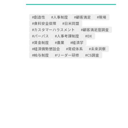
#創造性
#人事制度
#顧客満足
#現場
#食料安全保障
#日米同盟
#カスタマーハラスメント
#顧客満足度調査
#パーパス
#人事考課制度
#DX
#賃金制度
#農業
#経済学
#経済情勢懇話会
#育成体系
#未来洞察
#給与制度
#リーダー研修
#CS調査