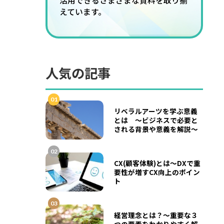
活用できるさまざまな資料を取り揃
えています。
人気の記事
01
リベラルアーツを学ぶ意義
とは ～ビジネスで必要と
される背景や意義を解説～
02
CX(顧客体験)とは～DXで重
要性が増すCX向上のポイン
ト
03
経営理念とは？～重要な３
つの要素をわかりやすく解