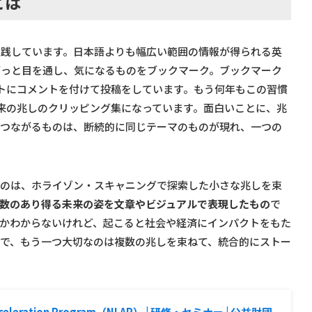
とは
実践しています。日本語よりも幅広い範囲の情報が得られる英
ざっと目を通し、気になるものをブックマーク。ブックマーク
トにコメントを付けて投稿をしています。もう何年もこの習慣
来の兆しのクリッピング集になっています。面白いことに、兆
につながるものは、断続的に同じテーマのものが現れ、一つの
いのは、ホライゾン・スキャニングで探索した小さな兆しを束
数のあり得る未来の姿を文章やビジュアルで表現したもの
で
かわからないけれど、起こると社会や経済にインパクトをもた
で、もう一つ大切なのは複数の兆しを束ねて、統合的にストー
 Acceleration Program（NLAP） | 研修・セミナー | 公益財団