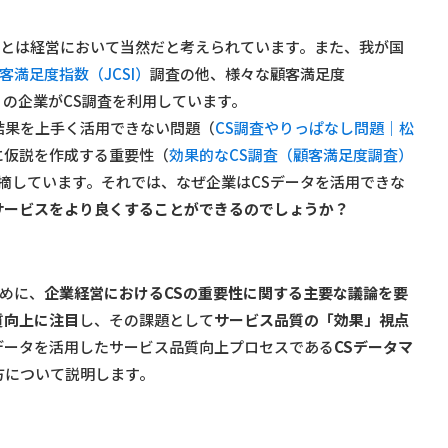
ことは経営において当然だと考えられています。また、我が国
客満足度指数（JCSI）
調査の他、様々な顧客満足度
及し、多くの企業がCS調査を利用しています。
結果を上手く活用できない問題（
CS調査やりっぱなし問題｜松
に仮説を作成する重要性（
効果的なCS調査（顧客満足度調査）
摘しています。それでは、なぜ企業はCSデータを活用できな
サービスをより良くすることができるのでしょうか？
めに、
企業経営におけるCSの重要性に関する主要な議論を要
質向上に注目
し、その課題として
サービス品質の「効果」視点
データを活用したサービス品質向上プロセスである
CSデータマ
方について説明します。