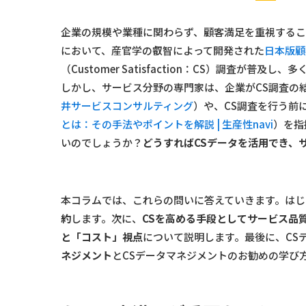
企業の規模や業種に関わらず、顧客満足を重視する
において、産官学の叡智によって開発された
日本版顧
（Customer Satisfaction：CS）調査が普
しかし、サービス分野の専門家は、企業がCS調査の
井サービスコンサルティング
）や、CS調査を行う前
とは：その手法やポイントを解説 | 生産性navi
）を指
いのでしょうか？
どうすればCSデータを活用でき、
本コラムでは、これらの問いに答えていきます。はじ
約
します。次に、
CSを高める手段としてサービス品
と「コスト」視点
について説明します。最後に、CS
ネジメント
とCSデータマネジメントのお勧めの学び