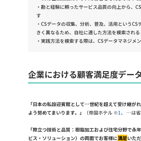
・勘と経験に頼ったサービス品質の向上から、C
す
・CSデータの収集、分析、普及、活用というC
きく異なるため、自社に適した方法を模索される
・実践方法を模索する際は、CSデータマネジメ
企業における顧客満足度デー
「日本の私設迎賓館として…世紀を超えて受け継が
よう努めてまいります。」
（帝国ホテル ※
1
、 …は
「際立つ技術と品質：樹脂加工および住宅分野で永
ビス・ソリューション）の両面でお客様に
満足
いた