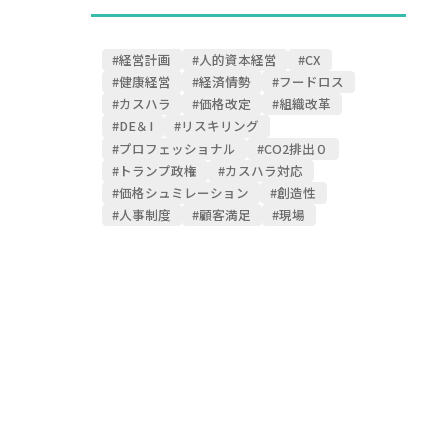
#経営計画
#人的資本経営
#CX
#健康経営
#経済情勢
#フードロス
#カスハラ
#価格改定
#組織改革
#DE＆I
#リスキリング
#プロフェッショナル
#CO2排出０
#トランプ政権
#カスハラ対応
#価格シュミレーション
#創造性
#人事制度
#顧客満足
#現場