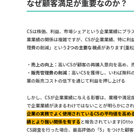
なぜ顧客満足が重要なのか？
CSは株価、利益、市場シェアという企業業績にプラスの影響を
業業績の関係は複雑ですが、CSが企業業績、特に利
理費の削減」という
2つの主要な視点
があります(重松, 
・
売上の向上：
高いCSが顧客の再購入意向を高め、
・
販売管理費の削減：
高いCSを獲得し、いわば無料
業の販売コストの低下を通じて利益を押し上げる
しかし、CSが企業業績に与える影響は、業種や満足
で企業業績が決まるわけではないことが明らかにされています
企業の実務でよく使用されているCSの平均値を高め
績とより強い関係を有する
と報告されています(Otto 
CS調査を行った場合、最高評価の「5」をつけた顧