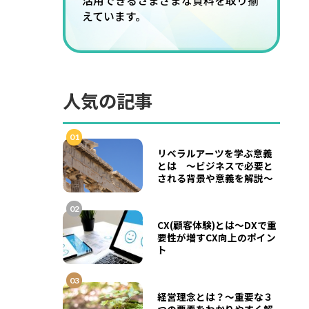
活用できるさまざまな資料を取り揃
えています。
人気の記事
01
リベラルアーツを学ぶ意義
とは ～ビジネスで必要と
される背景や意義を解説～
02
CX(顧客体験)とは～DXで重
要性が増すCX向上のポイン
ト
03
経営理念とは？～重要な３
つの要素をわかりやすく解