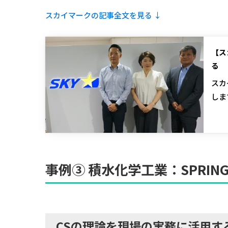
スカイマークの記事全文を見る ↓
【ス
る
スカ
しま
事例③
積水化学工業
：
SPR
CSの理論を現場の実務に活用す