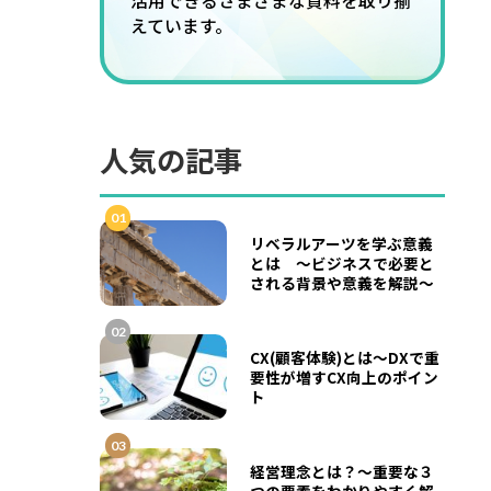
活用できるさまざまな資料を取り揃
えています。
人気の記事
01
リベラルアーツを学ぶ意義
とは ～ビジネスで必要と
される背景や意義を解説～
02
CX(顧客体験)とは～DXで重
要性が増すCX向上のポイン
ト
03
経営理念とは？～重要な３
つの要素をわかりやすく解