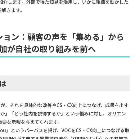
紹介します。外部で得た知見を活用し、いかに組織を動かした
紐解きます。
ション：顧客の声を「集める」から
参加が自社の取り組みを前へ
には
が、それを具体的な改善やCS・CX向上につなげ、成果を出す
いか」「どう社内を説得するか」という悩みに対し、オリエン
重要な示唆を与えてくれます。
with You」というパーパスを掲げ、VOCをCS・CX向上につなげる取
INGが主催する異業種交流会（SPRING Cafe）への参加で