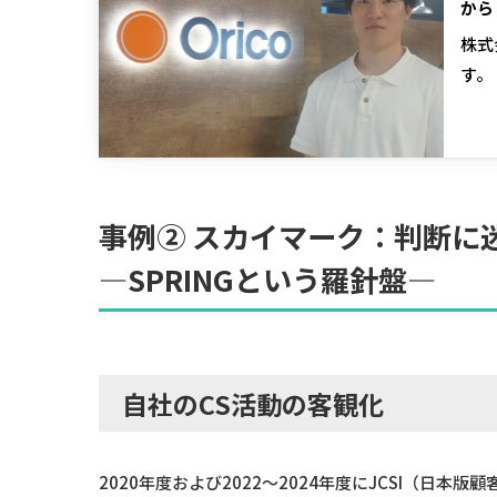
から
株式
す。
事例②
スカイマーク
：判断に
―SPRINGという羅針盤―
自社のCS活動の客観化
2020年度および2022～2024年度にJCSI（日