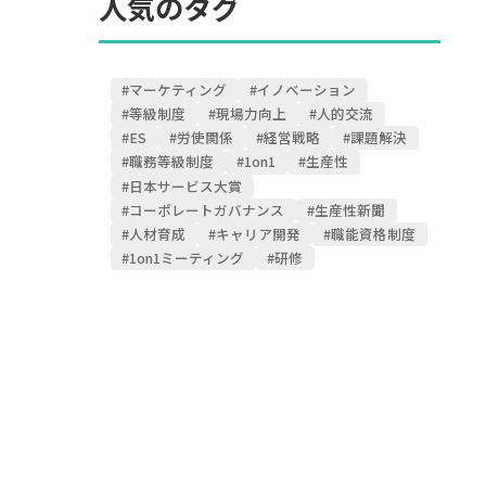
人気のタグ
#マーケティング
#イノベーション
#等級制度
#現場力向上
#人的交流
#ES
#労使関係
#経営戦略
#課題解決
#職務等級制度
#1on1
#生産性
#日本サービス大賞
#コーポレートガバナンス
#生産性新聞
#人材育成
#キャリア開発
#職能資格制度
#1on1ミーティング
#研修