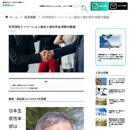
生産性向上のヒントが見つかる情報サイト
お役立ち資料
メルマガ登録
生産性naviとは
セミナー情報
カテゴリから探す
ホーム
経営戦略
科学技術イノベーション創出と食料安全保障の取組
科学技術イノベーション創出と食料安全保障の取組
2026.02.27
業務改善のヒントや調査結果、すぐに
使えるテンプレートなど、実務で活用
できるさまざまな資料を取り揃えてい
ます。
人気の記事
01
リベラルアーツを学ぶ意
義とは ～ビジネスで必
目次
要とされる背景や意義を
解説～
農業・食品版Society5.0の実現
02
ビジネスコーディネーター制度の設置
CX(顧客体験)とは～DXで
重要性が増すCX向上のポ
イント
農業・食品版Society5.0の実現
03
経営理念とは？～重要な
３つの要素をわかりやす
く解説～
04
日本生
等級制度とは？基本から
最新トレンドまで
産性本
05
長期経営計画と中期経営
計画の策定方法と具体実
例について〜変化の時代
部は
に必要な経営の指針と
は〜