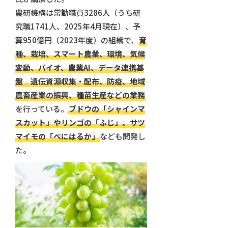
農研機構は常勤職員3286人（うち研
究職1741人、2025年4月現在）、予
算950億円（2023年度）の組織で、
育
種、栽培、スマート農業、環境、気候
変動、バイオ、農業AI、データ連携基
盤 遺伝資源収集・配布、防疫、地域
農畜産業の振興、種苗生産などの業務
を行っている。
ブドウの「シャインマ
スカット」やリンゴの「ふじ」、サツ
マイモの「べにはるか」
なども開発し
た。