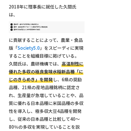
2018年に理事長に就任した久間氏
は、
農産物・食料の安定供給と自給率向上
農業・食品産業のグローバル競争力強化と輸出促進
農業の生産性向上と地球環境保全の両立
に貢献することによって、農業・食品
版「
Society5.0
」をスピーディに実現
することを組織目標に掲げている。
久間氏は、農研機構では、
高温耐性に
優れた多収の極良食味水稲新品種「に
じのきらめき」を開発
し、6県の奨励
品種、21県の産地品種銘柄に認定さ
れ、生産量が急増していることや、品
質に優れる日本品種に米国品種の多収
性を導入し、極多収大豆4品種を開発
し、従来の日本品種と比較して40～
80％の多収を実現していることを説