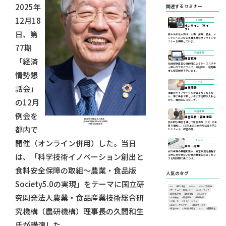
2025年
関連するセミナー
12月18
その他
オンライン（ライ
ブ）
日、第
日本生産性本部は、人事・労務、賃金、メ
ンタルヘルスなど多種多様なオンラインセ
ミナーを用意していま...
77期
経営課題
「経済
経営戦略
指導経験豊富な講師陣によるケーススタデ
ィ中心のプログラムで、実践的に、戦略思
考と経営戦略を学びます。
情勢懇
スキル
話会」
事業開発
事業のライフサイクルが日々短くなるな
か、常に柔軟で新しい考え方を取り入れな
の12月
がら、継続的にスピーデ...
経営課題
例会を
経営品質・顧客満足
国立研究開発法人農業・
食品産業技術総合研究機構
具体的な事例を通じて顧客満足（CS）の本
久間和生理事長
質を理解し、CS向上のための方法論を学ぶ
都内で
セミナーや、経営の質...
開催（オンライン併用）した。当日
スキル
会計・財務
会計実務の基礎知識や、経営状況を把握す
は、「科学技術イノベーション創出と
る際に欠かせない財務の基本的なエッセン
スを短時間で身につけ...
食料安全保障の取組～農業・食品版
人気のタグ
Society5.0の実現」をテーマに国立研
#AI
#能力主義
#SDGs
#ジョブ型雇用
#サーキュラーエコノミー
#AIコーチング
#障害者手帳
#医療支援
#ChatGPT
究開発法人農業・食品産業技術総合研
#人事戦略
#顧客体験
#組織変革
#リユース
#ダイバーシティ
#ユニバーサルマナー
#医療サービス
究機構（農研機構）理事長の久間和生
#経営計画
#人的資本経営
#CX
#健康経営
氏が講演した。