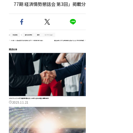
77期 経済情勢懇話会 第3回」掲載分
経営戦略
食料安全保障
農業
イノベーション
2050年CO2 排出実質ゼロの実現に向けて～東京都の取り組み
鹿児島県における新規事業を創出できる人材の育成事例
関連記事
スカイクレイパーが23歳女性社長に託した未来～任せる経営と組織の進化
2025.11.21