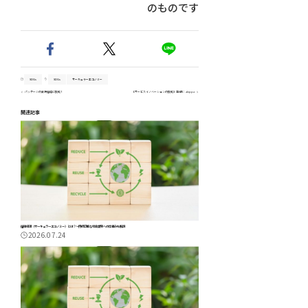
のものです
SDGs
SDGs
サーキュラーエコノミー
パッケージの資源循環に挑戦！
【サービスイノベーションの挑戦】第8回：akippa
関連記事
循環経済（サーキュラーエコノミー）とは？～持続可能な社会実現への仕組みを解説
2026.07.24