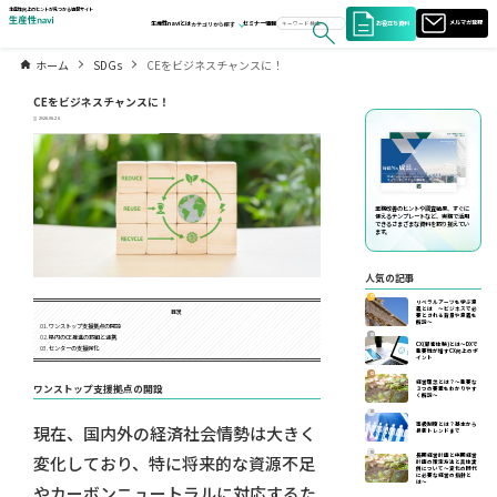
生産性向上のヒントが見つかる情報サイト
お役立ち資料
メルマガ登録
生産性naviとは
セミナー情報
カテゴリから探す
ホーム
SDGs
CEをビジネスチャンスに！
CEをビジネスチャンスに！
2026.06.26
業務改善のヒントや調査結果、すぐに
使えるテンプレートなど、実務で活用
できるさまざまな資料を取り揃えてい
ます。
人気の記事
01
リベラルアーツを学ぶ意
義とは ～ビジネスで必
目次
要とされる背景や意義を
解説～
ワンストップ支援拠点の開設
02
県内のCE推進の取組と連携
CX(顧客体験)とは～DXで
センターの支援強化
重要性が増すCX向上のポ
イント
03
経営理念とは？～重要な
ワンストップ支援拠点の開設
３つの要素をわかりやす
く解説～
04
等級制度とは？基本から
現在、国内外の経済社会情勢は大きく
最新トレンドまで
05
長期経営計画と中期経営
変化しており、特に将来的な資源不足
計画の策定方法と具体実
例について〜変化の時代
に必要な経営の指針と
は〜
やカーボンニュートラルに対応するた