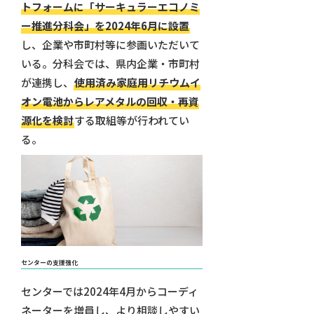
トフォームに「サーキュラーエコノミ
ー推進分科会」を2024年6月に設置
し、企業や市町村等に参画いただいて
いる。分科会では、県内企業・市町村
が連携し、
使用済み家庭用リチウムイ
オン電池からレアメタルの回収・再資
源化を検討
する取組等が行われてい
る。
センターの支援強化
センターでは2024年4月からコーディ
ネーターを増員し、より相談しやすい