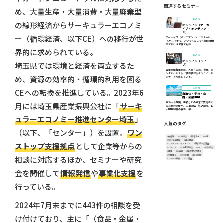
関連するセミナー
め、大量生産・大量消費・大量廃棄型
その他
の線形経済からサーキュラーエコノミ
オンライン（アーカ
イブ・オンデマン
ド）
ー（循環経済、以下CE）への移行が世
アーカイブ（オンデマンド）セミナーは、
PCやスマホで、いつでもどこでも視聴期間
内であれば何度でも繰...
界的に求められている。
その他
オンライン（ライ
埼玉県では環境と経済を両立するた
ブ）
日本生産性本部は、人事・労務、賃金、メ
ンタルヘルスなど多種多様なオンラインセ
め、資源の効率的・循環的利用を図る
ミナーを用意していま...
その他
CEへの転換を推進している。2023年6
自治体・学校・病
院・金融機関
自治体や病院、学校などの経営の質を高め
月には埼玉県産業振興公社に「
サーキ
るための支援や、人事評価・処遇制度、能
力開発制度の構築・導...
ュラーエコノミー推進センター埼玉
」
人気のタグ
（以下、「センター」）を設置。
ワン
#創造性
#人事制度
#顧客満足
#現場
#食料安全保障
#日米同盟
ストップ支援拠点
として企業等からの
#カスタマーハラスメント
#顧客満足度調査
#パーパス
#人事考課制度
#DX
#賃金制度
#農業
#経済学
#経済情勢懇話会
#育成体系
#未来洞察
#給与制度
相談に対応するほか、セミナーや研究
#リーダー研修
#CS調査
会を開催して
情報発信
や
事業化支援
を
行っている。
2024年7月末までに443件の相談を受
け付けており、主に「（食品・金属・