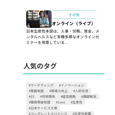
その他
オンライン（ライブ）
日本生産性本部は、人事・労務、賃金、メ
ンタルヘルスなど多種多様なオンラインセ
ミナーを用意していま...
人気のタグ
#マーケティング
#イノベーション
#等級制度
#現場力向上
#人的交流
#ES
#労使関係
#経営戦略
#課題解決
#職務等級制度
#1on1
#生産性
#日本サービス大賞
#コーポレートガバナンス
#生産性新聞