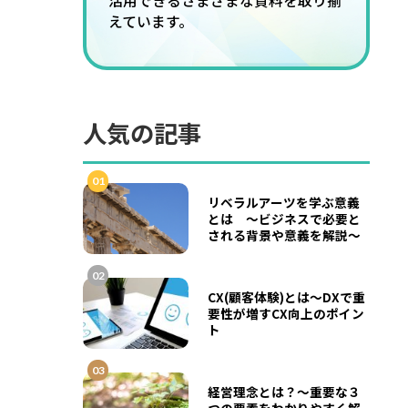
活用できるさまざまな資料を取り揃
えています。
人気の記事
01
リベラルアーツを学ぶ意義
とは ～ビジネスで必要と
される背景や意義を解説～
02
CX(顧客体験)とは～DXで重
要性が増すCX向上のポイン
ト
03
経営理念とは？～重要な３
つの要素をわかりやすく解