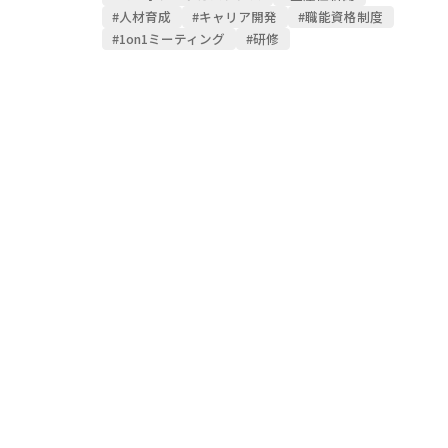
#人材育成
#キャリア開発
#職能資格制度
#1on1ミーティング
#研修