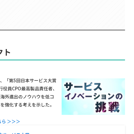
クト
で、「第5回日本サービス大賞
行役員CPO最高製品責任者、
。海外進出のノウハウを低コ
援を強化する考えを示した。
ら ＞＞＞