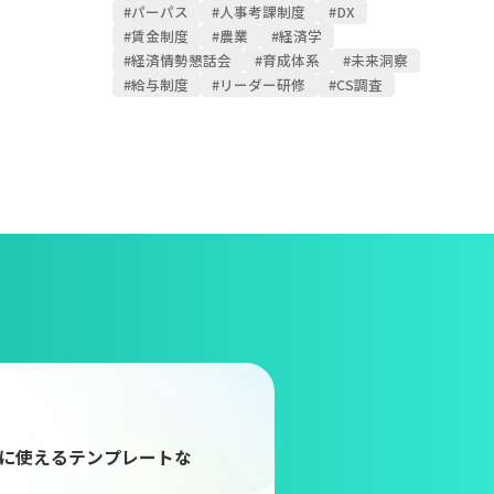
#パーパス
#人事考課制度
#DX
#賃金制度
#農業
#経済学
#経済情勢懇話会
#育成体系
#未来洞察
#給与制度
#リーダー研修
#CS調査
に使えるテンプレートな