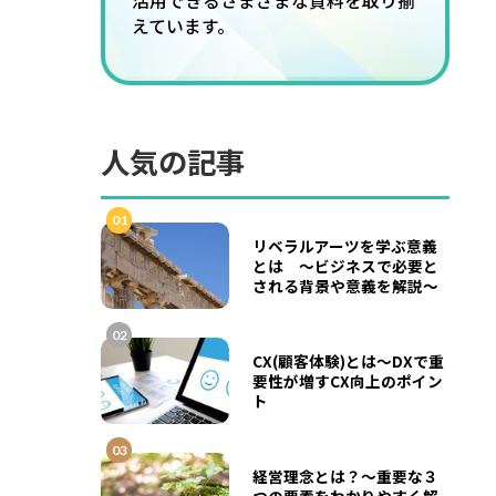
活用できるさまざまな資料を取り揃
えています。
人気の記事
01
リベラルアーツを学ぶ意義
とは ～ビジネスで必要と
される背景や意義を解説～
02
CX(顧客体験)とは～DXで重
要性が増すCX向上のポイン
ト
03
経営理念とは？～重要な３
つの要素をわかりやすく解