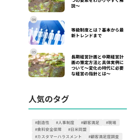
説～
04
等級制度とは？基本から最
新トレンドまで
05
長期経営計画と中期経営計
画の策定方法と具体実例に
ついて〜変化の時代に必要
な経営の指針とは〜
人気のタグ
#創造性
#人事制度
#顧客満足
#現場
#食料安全保障
#日米同盟
#カスタマーハラスメント
#顧客満足度調査