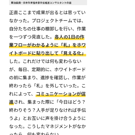
鍜治田良・日本生産性本部主任経営コンサルタントの話
正直ここまで成果が出るとは思ってい
なかった。プロジェクトチームでは、
自分たちの仕事の棚卸しを行い、作業
を一つずつ見直した。
各人の1日の作
業フローがわかるように「札」をホワ
イトボードに貼り出して「見える化」
した。これだけでは何も変わらない
が、毎日、定期的に、ホワイトボード
の前に集まり、進捗を確認し、作業が
終わったら「札」を外していった。こ
れによって、
コミュニケーションが促
進
され、集まった際に「今日はどう？
終わりそう？人手が足りなければ手伝
うよ」とお互いに声を掛け合うように
なった。こうしたマネジメントがなか
ったら、何も変わらない。