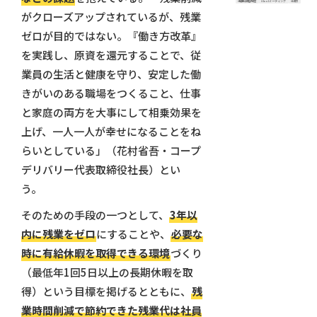
#職能資格制度
#1on1ミーティング
#研修
がクローズアップされているが、残業
ゼロが目的ではない。『働き方改革』
を実践し、原資を還元することで、従
業員の生活と健康を守り、安定した働
きがいのある職場をつくること、仕事
と家庭の両方を大事にして相乗効果を
上げ、一人一人が幸せになることをね
らいとしている」（花村省吾・コープ
デリバリー代表取締役社長）とい
う。
そのための手段の一つとして、
3年以
内に残業をゼロ
にすることや、
必要な
時に有給休暇を取得できる環境
づくり
（最低年1回5日以上の長期休暇を取
得）という目標を掲げるとともに、
残
業時間削減で節約できた残業代は社員