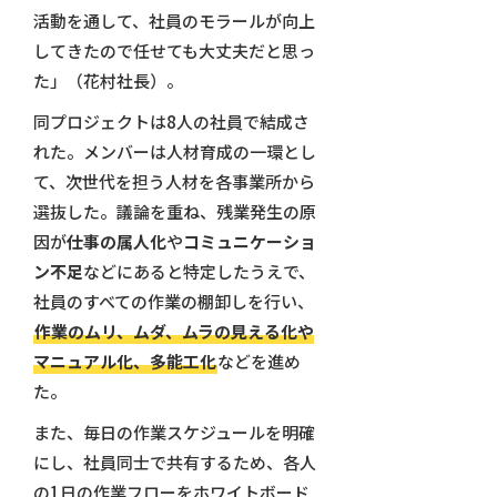
活動を通して、社員のモラールが向上
してきたので任せても大丈夫だと思っ
た」（花村社長）。
同プロジェクトは8人の社員で結成さ
れた。メンバーは人材育成の一環とし
て、次世代を担う人材を各事業所から
選抜した。議論を重ね、残業発生の原
因が
仕事の属人化
や
コミュニケーショ
ン不足
などにあると特定したうえで、
社員のすべての作業の棚卸しを行い、
作業のムリ、ムダ、ムラの見える化や
マニュアル化、多能工化
などを進め
た。
また、毎日の作業スケジュールを明確
にし、社員同士で共有するため、各人
の1日の作業フローをホワイトボード