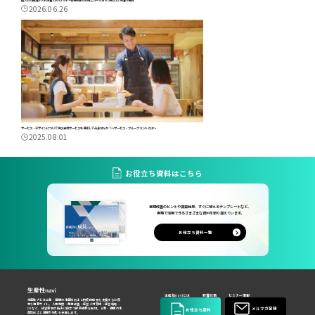
2026.06.26
サービス・デザインについて学び自社サービスを見直してみませんか？～サービス・ブループリントとは～
2025.08.01
お役立ち資料はこちら
業務改善のヒントや調査結果、すぐに使えるテンプレートなど、
実務で活用できるさまざまな資料を取り揃えています。
お役立ち資料一覧
生産性naviとは
新着記事
セミナー情報
生産性ナビは企業・組織の生産性向上と持続的成長を支援するお役
立ち情報サイト。人事制度・業務改善・経営人材育成・経営戦略・
メルマガ登録
DXなど、経営課題の解決に役立つ最新情報を発信。企業・組織の生
お役立ち資料
産性向上と組織力強化を支援します。