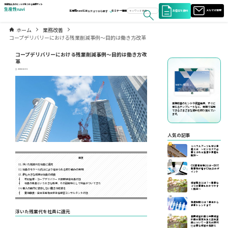
生産性向上のヒントが見つかる情報サイト
お役立ち資料
メルマガ登録
生産性naviとは
セミナー情報
カテゴリから探す
ホーム
業務改善
コープデリバリーにおける残業削減事例～目的は働き方改革
コープデリバリーにおける残業削減事例～目的は働き方改
革
2026.02.06
業務改善のヒントや調査結果、すぐに
使えるテンプレートなど、実務で活用
できるさまざまな資料を取り揃えてい
ます。
人気の記事
01
リベラルアーツを学ぶ意
義とは ～ビジネスで必
要とされる背景や意義を
解説～
目次
02
浮いた残業代を社員に還元
CX(顧客体験)とは～DXで
重要性が増すCX向上のポ
社員のモラール向上により任せられる取り組みの実現
イント
最も大きな成果は社員の成長
花村省吾・コープデリバリー 代表取締役社長の話
03
社員の成長という大きな成果、その副産物として利益がついてきた
経営理念とは？～重要な
３つの要素をわかりやす
個人の能力に依存しない働き方改革を
く解説～
鍜治田良・日本生産性本部主任経営コンサルタントの話
04
等級制度とは？基本から
最新トレンドまで
浮いた残業代を社員に還元
05
長期経営計画と中期経営
計画の策定方法と具体実
例について〜変化の時代
に必要な経営の指針と