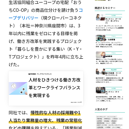
生活協同組合ユーコープの宅配「おう
は〜
関連するセミナー
ちCO-OP」の商品仕分けを請け負う
コ
ープデリバリー
（現クローバーコネク
その他
オンライン（アーカ
イブ・オンデマン
ド）
ト）（本社＝神奈川県座間市）は、3
アーカイブ（オンデマンド）セミナーは、
PCやスマホで、いつでもどこでも視聴期間
内であれば何度でも繰...
年以内に残業をゼロにする目標を掲
スキル
げ、働き方改革を実践するプロジェク
IE・生産管理
IE（インダストリアル・エンジニアリン
グ）の入門から実力養成、さらにIE技法の
応用・実践をめざす人材...
ト「暮らしを豊かにする集い（K・Y・
スキル
Tプロジェクト）」を昨年4月に立ち上
事業開発
事業のライフサイクルが日々短くなるな
か、常に柔軟で新しい考え方を取り入れな
げた。
がら、継続的にスピーデ...
経営課題
働き方改革・ワーク
働き方改革・ワークライフバランス
ライフバランス
人材をひきつける働き方改
働き方改革で、労働生産性を向上させ、限
られた人材で目標を達成することが組織に
は求められています。...
革とワークライフバランス
その他
オンライン（ライ
を実現する
ブ）
日本生産性本部は、人事・労務、賃金、メ
ンタルヘルスなど多種多様なオンラインセ
ミナーを用意していま...
READ MORE
人気のタグ
同社では、
慢性的な人材の採用難や1
#マーケティング
#イノベーション
人当たり業務量の増大、残業の常態化
#等級制度
#現場力向上
#人的交流
#ES
#労使関係
#経営戦略
#課題解決
#職務等級制度
#1on1
#生産性
#日本サービス大賞
#コーポレートガバナンス
などの課題
を抱えている。「残業削減
#生産性新聞
#人材育成
#キャリア開発