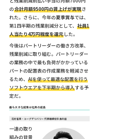
と残業削減前払い手当の月額7000円
の
合計月額9500円の賃上げが実現
さ
れた。さらに、今年の
夏季賞与
では、
第1四半期の残業削減分として、
社員1
人当たり4万円程度を還元
した。
今後はパートリーダーの働き方改革、
残業削減に取り組む。パートリーダー
の業務の中で最も負荷がかかっている
パートの配置表の作成業務を軽減させ
るため、
AIを使って最適な配置を行う
ソフトウエアを下半期から導入
する予
定だ。
最も大きな成果は社員の成長
花村省吾・コープデリバリー 代表取締役社長の話
一連の取り
組みの背景