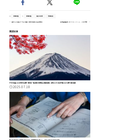
業務改善
業務改善
働き方改革
残業削減
3歳から100歳まで“する”競技～卓球の価値と社会的使命
資源循環経済への「バトンゾーン」、2つの対応
関連記事
IT化や改善による効率化を実現～観光庁「宿泊業の生産性向上推進事業」湖楽おんやど富士吟景における取り組み事例
2025.07.18
属人化の解消が人材定着とDXのカギ～業務標準化を通じた一人当たり売上12%増の事例