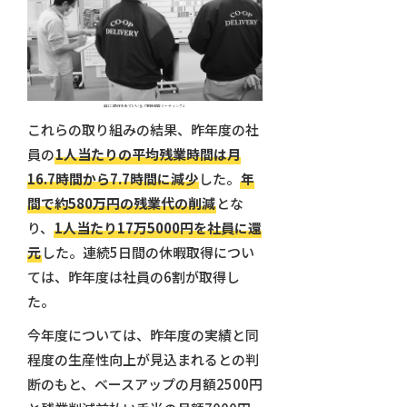
1日に3回行われていいる「定時報告ミーティング」
これらの取り組みの結果、昨年度の社
員の
1人当たりの平均残業時間は月
16.7時間から7.7時間に減少
した。
年
間で約580万円の残業代の削減
とな
り、
1人当たり17万5000円を社員に還
元
した。連続5日間の休暇取得につい
ては、昨年度は社員の6割が取得し
た。
今年度については、昨年度の実績と同
程度の生産性向上が見込まれるとの判
断のもと、ベースアップの月額2500円