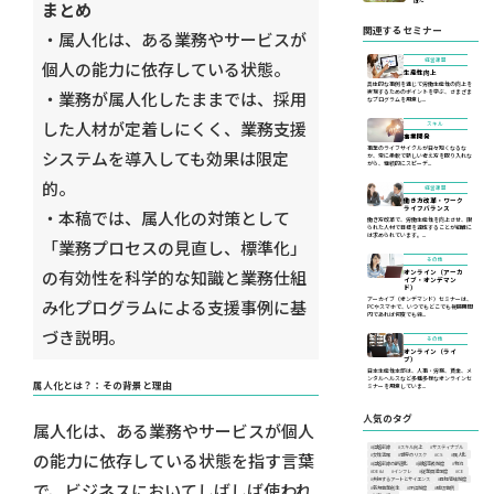
まとめ
は〜
関連するセミナー
・属人化は、ある業務やサービスが
経営課題
個人の能力に依存している状態。
生産性向上
具体的な事例を通じて労働生産性の向上を
・業務が属人化したままでは、採用
実現するためのポイントを学ぶ、さまざま
なプログラムを用意し...
した人材が定着しにくく、業務支援
スキル
事業開発
事業のライフサイクルが日々短くなるな
システムを導入しても効果は限定
か、常に柔軟で新しい考え方を取り入れな
がら、継続的にスピーデ...
的。
経営課題
働き方改革・ワーク
ライフバランス
・本稿では、属人化の対策として
働き方改革で、労働生産性を向上させ、限
られた人材で目標を達成することが組織に
は求められています。...
「業務プロセスの見直し、標準化」
その他
の有効性を科学的な知識と業務仕組
オンライン（アーカ
イブ・オンデマン
ド）
アーカイブ（オンデマンド）セミナーは、
み化プログラムによる支援事例に基
PCやスマホで、いつでもどこでも視聴期間
内であれば何度でも繰...
づき説明。
その他
オンライン（ライ
ブ）
日本生産性本部は、人事・労務、賃金、メ
ンタルヘルスなど多種多様なオンラインセ
属人化とは？：その背景と理由
ミナーを用意していま...
人気のタグ
属人化は、ある業務やサービスが個人
#価格転嫁
#スキル向上
#サスティナブル
の能力に依存している状態を指す言葉
#女性活躍
#世界のリスク
#CS
#属人化
#価格転嫁の最適化
#資格等級制度
#物流
#DE&I
#インフレ
#従業員満足度
#CE
#共振するアートとサイエンス
#目標管理制度
で、ビジネスにおいてしばしば使われ
#新規事業創生
#評価制度
#成功事例