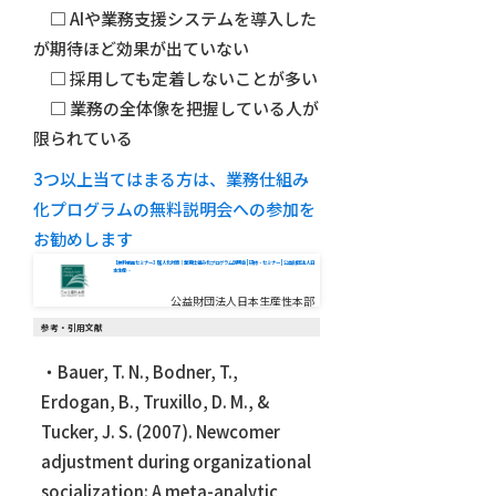
□ AIや業務支援システムを導入した
が期待ほど効果が出ていない
□ 採用しても定着しないことが多い
□ 業務の全体像を把握している人が
限られている
3つ以上当てはまる方は、業務仕組み
化プログラムの無料説明会への参加を
お勧めします
【無料動画セミナー】属人化対策｜業務仕組み化プログラム説明会 | 研修・セミナー | 公益財団法人日
本生産…
公益財団法人日本生産性本部
参考・引用文献
・Bauer, T. N., Bodner, T.,
Erdogan, B., Truxillo, D. M., &
Tucker, J. S. (2007). Newcomer
adjustment during organizational
socialization: A meta-analytic