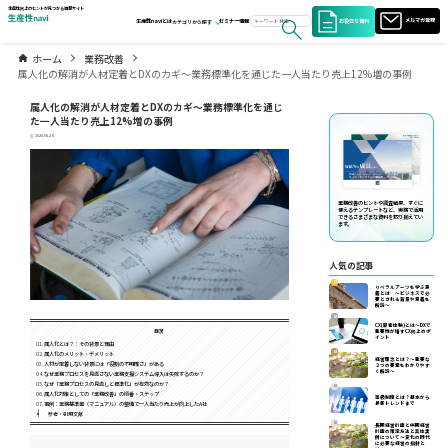
生産性向上のヒントが見つかる情報サイト
お役立ち資料
メルマガ登録
生産性naviとは
セミナー情報
カテゴリから探す
ホーム
業務改善
属人化の解消が人材定着とDXのカギ～業務標準化を通じた一人当たり売上12%増の事例
属人化の解消が人材定着とDXのカギ～業務標準化を通じ
た一人当たり売上12%増の事例
2026.06.26
業務改善のヒントや調査結果、すぐに
使えるテンプレートなど、実務で活用
できるさまざまな資料を取り揃えてい
ます。
人気の記事
01
リベラルアーツを学ぶ意
義とは ～ビジネスで必
要とされる背景や意義を
解説～
02
CX(顧客体験)とは～DXで
目次
重要性が増すCX向上のポ
イント
属人化とは？：その背景と理由
03
属人化のメリット・デメリット
経営理念とは？～重要な
人材が定着しない背景には「役割の不明確さ」がある
３つの要素をわかりやす
く解説～
なぜ業務プロセスを見直さない業務支援システム導入は失敗するのか？
なぜ「業務プロセスの見直しと標準化」が有効なのか？
04
属人化対策としての「業務改善」の順番・ステップ
等級制度とは？基本から
最新トレンドまで
事例：業務基準書（マニュアル）の整備で一人当たり売上が向上したA社
参考・引用文献
05
長期経営計画と中期経営
計画の策定方法と具体実
例について〜変化の時代
に必要な経営の指針と