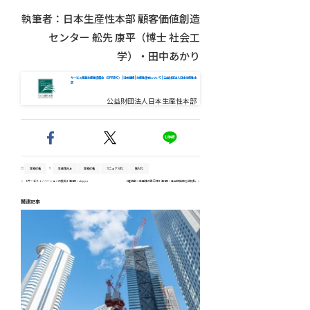
執筆者：日本生産性本部 顧客価値創造
センター 舩先 康平（博士 社会工
学）・田中あかり
サービス産業生産性協議会（SPRING） | 活動組織 | 生産性運動について | 公益財団法人日本生産性本
部
公益財団法人日本生産性本部
業務改善
生産性向上
業務改善
マニュアル化
属人化
【サービスイノベーションの挑戦】第8回：akippa
【経済学×生産性の最前線】第3回：社会的価値を可視化
関連記事