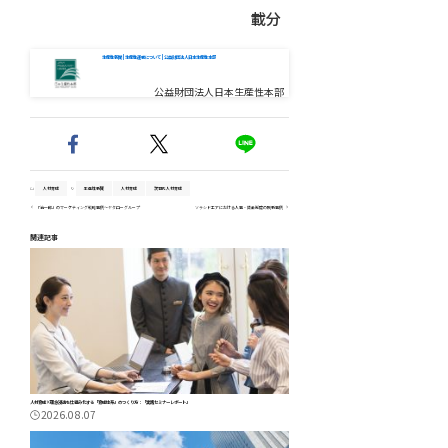
載分
生産性新聞 | 生産性運動について | 公益財団法人日本生産性本部
公益財団法人日本生産性本部
人材育成
生産性新聞
人材育成
次世代人材育成
「治一郎」のマーケティング戦略事例～ヤタローグループ
ソラシドエアにおける人事・賃金制度の刷新事例
関連記事
人材育成×理念浸透を仕組み化する「育成体系」のつくり方：「実践セミナーレポート」
2026.08.07