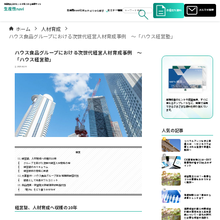
生産性向上のヒントが見つかる情報サイト
お役立ち資料
メルマガ登録
生産性naviとは
セミナー情報
カテゴリから探す
ホーム
人材育成
ハウス食品グループにおける次世代経営人材育成事例 ～「ハウス経営塾」
ハウス食品グループにおける次世代経営人材育成事例 ～
「ハウス経営塾」
2025.04.28
業務改善のヒントや調査結果、すぐに
使えるテンプレートなど、実務で活用
できるさまざまな資料を取り揃えてい
ます。
人気の記事
01
リベラルアーツを学ぶ意
義とは ～ビジネスで必
要とされる背景や意義を
解説～
目次
02
経営塾、人材育成へ収穫の10年
CX(顧客体験)とは～DXで
重要性が増すCX向上のポ
グループを挙げた次世代経営人材育成の場
イント
経営塾のカリキュラム
経営幹部の育成に実績
03
大澤善行・ハウス食品グループ本社 常務取締役の話
経営理念とは？～重要な
３つの要素をわかりやす
塾長として社長がフルコミット
く解説～
米山茂美・学習院大学経済学部教授の話
「胆力」をどう養うかがカギ
04
等級制度とは？基本から
最新トレンドまで
経営塾、人材育成へ収穫の10年
05
長期経営計画と中期経営
計画の策定方法と具体実
例について〜変化の時代
に必要な経営の指針と