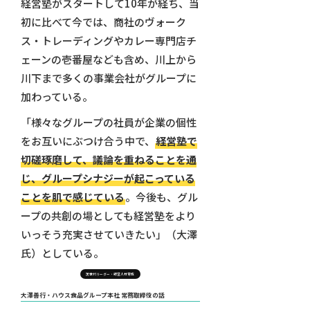
経営塾がスタートして10年が経ち、当
初に比べて今では、商社のヴォーク
ス・トレーディングやカレー専門店チ
ェーンの壱番屋なども含め、川上から
川下まで多くの事業会社がグループに
加わっている。
「様々なグループの社員が企業の個性
をお互いにぶつけ合う中で、
経営塾で
切磋琢磨して、議論を重ねることを通
じ、グループシナジーが起こっている
ことを肌で感じている
。今後も、グル
ープの共創の場としても経営塾をより
いっそう充実させていきたい」（大澤
氏）としている。
次世代リーダー・経営人材育成
大澤善行・ハウス食品グループ本社 常務取締役の話