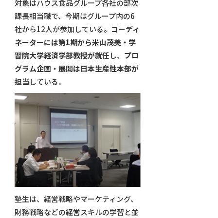
対象はハウス食品グループ各社の部次
課長相当職で、今期はグループ内の6
社から12人が参加している。
コーディ
ネーターには第1期から米山茂美・学
習院大学経済学部教授が就任
し、
プロ
グラム企画・展開は日本生産性本部が
担当
している。
塾生は、経営戦略やマーケティング、
財務戦略などの経営スキルの学習と並